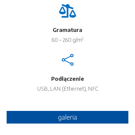

Gramatura
60 – 260 g/m
2

Podłączenie
USB, LAN (Ethernet), NFC
galeria