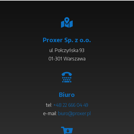

Proxer Sp. z o.o.
ul. Połczyńska 93
01-301 Warszawa

Biuro
tel:
+48 22 666 04 49
e-mail:
biuro@proxer.pl
