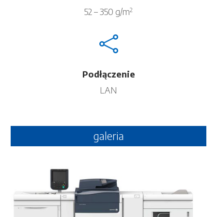
52 – 350 g/m
2

Podłączenie
LAN
galeria