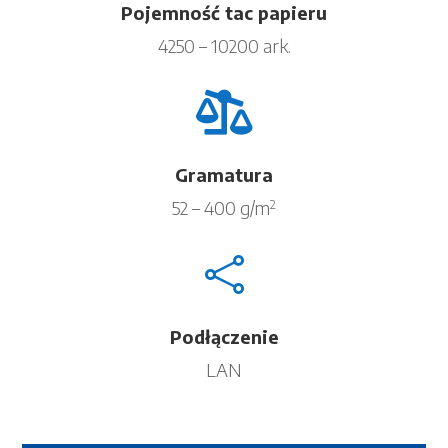
Pojemność tac papieru
4250 – 10200 ark.

Gramatura
52 – 400 g/m
2

Podłączenie
LAN