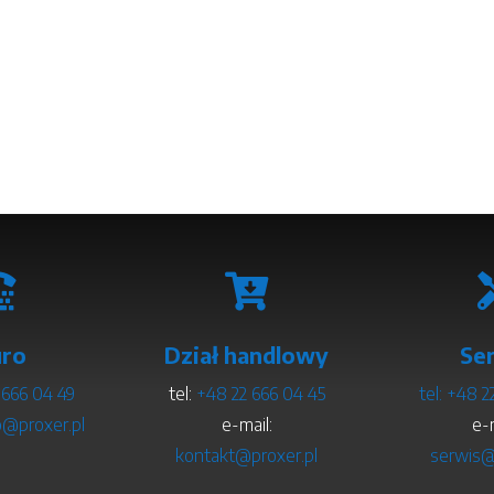


uro
Dział handlowy
Se
 666 04 49
tel:
+48 22 666 04 45
tel:
+48 2
o@proxer.pl
e-mail:
e-m
kontakt@proxer.pl
serwis@