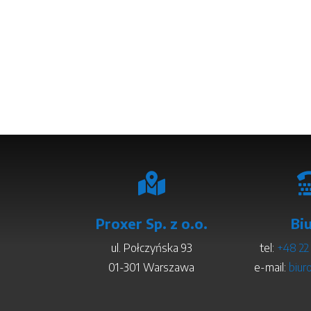

Proxer Sp. z o.o.
Bi
ul. Połczyńska 93
tel:
+48 22
01-301 Warszawa
e-mail:
biur