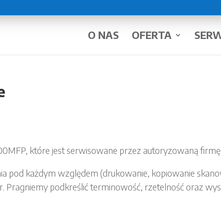
O NAS
OFERTA
SERW
e
0MFP, które jest serwisowane przez autoryzowaną firmę P
nia pod każdym względem (drukowanie, kopiowanie skanow
r. Pragniemy podkreślić terminowość, rzetelność oraz wys