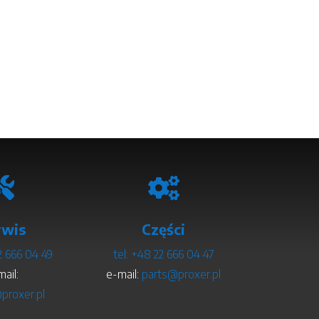


rwis
Części
2 666 04 49
tel:
+48 22 666 04 47
ail:
e-mail:
parts@proxer.pl
proxer.pl